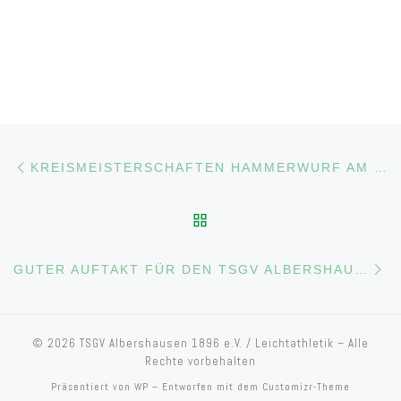
Beitragsnavigation
Vorheriger Beitrag
KREISMEISTERSCHAFTEN HAMMERWURF AM 8. MAI 2026
ZURÜCK ZUR BEITRAGS
Nä
GUTER AUFTAKT FÜR DEN TSGV ALBERSHAUSEN BEI DER XXS-LIGA
© 2026
TSGV Albershausen 1896 e.V. / Leichtathletik
– Alle
Rechte vorbehalten
Präsentiert von
WP
– Entworfen mit dem
Customizr-Theme